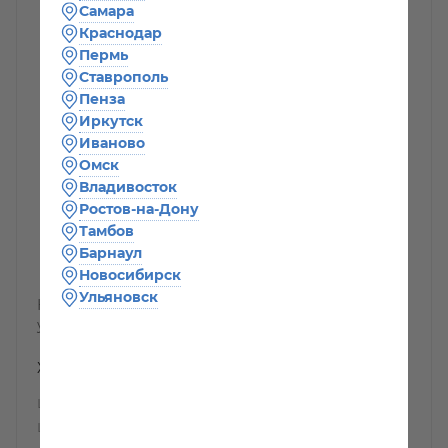
Самара
Краснодар
Пермь
Ставрополь
Пенза
Иркутск
Иваново
Омск
Владивосток
Ростов-на-Дону
Тамбов
Барнаул
2 070
руб
/шт
Новосибирск
Ульяновск
Наши менеджеры обязательно свяжутся с вами и
уточнят условия заказа
Характеристики
Цвет
—
Кремовый
Ширина
—
100-500