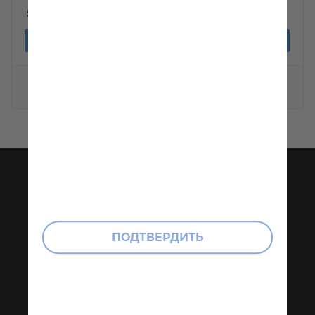
белый» 600мм
530
руб
720
руб
В корзину
В корзину
Показать еще
КАТАЛОГ
ИНФОРМАЦИЯ
Подоконники
О компании
Откосы
Услуги
Профили для
Условия оплаты
ПОДТВЕРДИТЬ
откосов
Условия
Заглушки
доставки
Соединители
Контакты