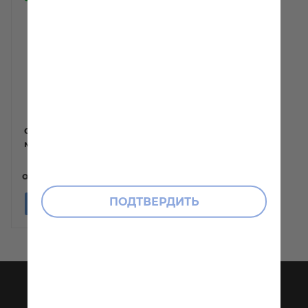
Откос, Золотой дуб
матовый
от
12 780 руб
₽
ПОДТВЕРДИТЬ
Подробнее
КАТАЛОГ
ИНФОРМАЦИЯ
Подоконники
О компании