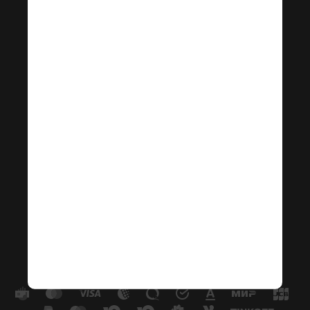
+7 (800) 250-92-41
store@vitraz.ru
141532, Московская
область,
городской округ
Солнечногорск,
д. Дурыкино,
стр. 71С
Создание сайта
—
компания «
Пиксель
Плюс
»
2026 © Оконные системы Витраж