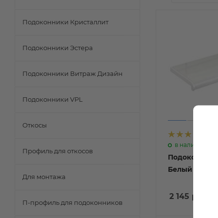
Подоконники Кристаллит
Подоконники Эстера
Подоконники Витраж Дизайн
Подоконники VPL
Откосы
1
в наличии
Профиль для откосов
Подоконник 
Белый дуб г
Для монтажа
2 145 руб
/п
П-профиль для подоконников