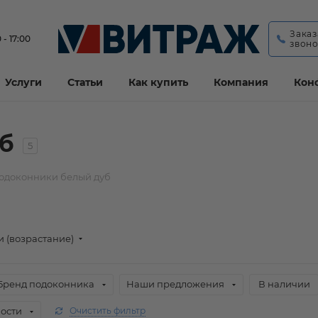
Заказ
 - 17:00
звон
Услуги
Статьи
Как купить
Компания
Кон
б
5
одоконники белый дуб
и (возрастание)
Бренд подоконника
Наши предложения
В наличии
ости
Очистить фильтр