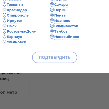
Тольятти
Самара
Краснодар
Пермь
Ставрополь
Пенза
Иркутск
Иваново
Омск
Владивосток
Ростов-на-Дону
Тамбов
Барнаул
Новосибирск
Ульяновск
ПОДТВЕРДИТЬ
Кристаллит,
лянец
пог. метр