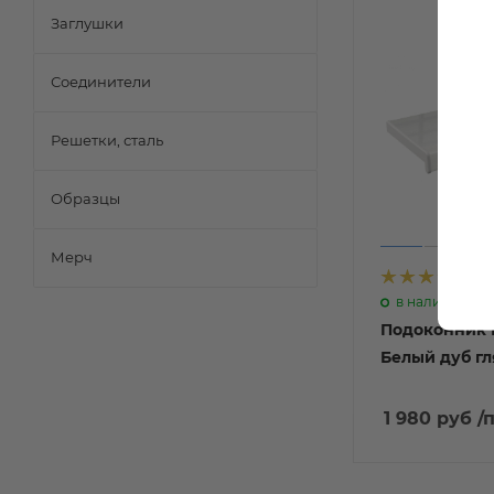
Заглушки
Соединители
Решетки, сталь
Образцы
Мерч
4
в наличии
Подоконник 
Белый дуб г
1 980 руб
/