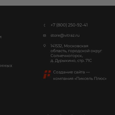
+7 (800) 250-92-41
store@vitraz.ru
и
141532, Московская
область, городской округ
Солнечногорск,
д. Дурыкино, стр. 71С
анных
Создание сайта
—
компания «
Пиксель Плюс
»