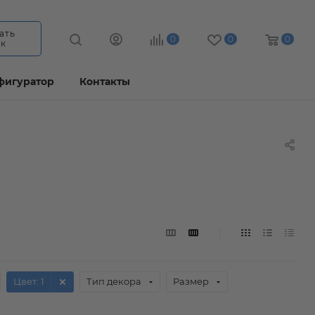
ать
0
0
0
ок
фигуратор
Контакты
Цвет
: 1
Тип декора
Размер