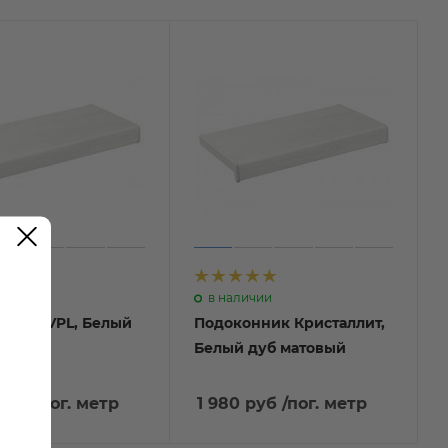
каз
в наличии
нник VPL, Белый
Подоконник Кристаллит,
товый
Белый дуб матовый
 руб
/пог. метр
1 980 руб
/пог. метр