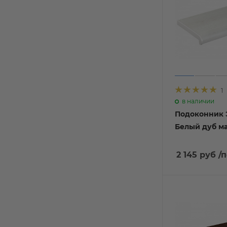
1
в наличии
Подоконник 
Белый дуб м
2 145 руб
/п