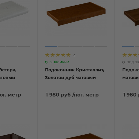
4
в наличии
под за
Эстера,
Подоконник Кристаллит,
Подоко
атовый
Золотой дуб матовый
матовы
ог. метр
1 980 руб
/пог. метр
1 980