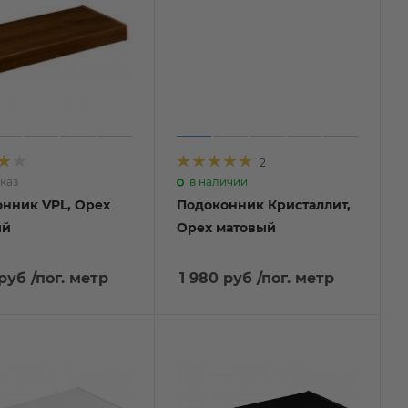
2
каз
в наличии
нник VPL, Орех
Подоконник Кристаллит,
й
Орех матовый
 руб
/пог. метр
1 980 руб
/пог. метр