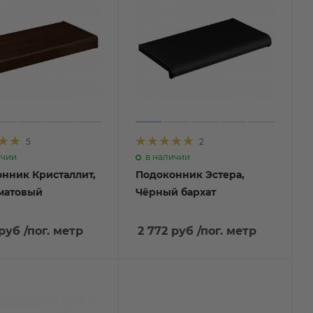
5
2
ичии
в наличии
нник Кристаллит,
Подоконник Эстера,
матовый
Чёрный бархат
 руб
/пог. метр
2 772 руб
/пог. метр