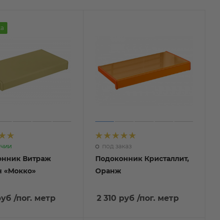
а
ичии
под заказ
онник Витраж
Подоконник Кристаллит,
 «Мокко»
Оранж
руб
/пог. метр
2 310 руб
/пог. метр