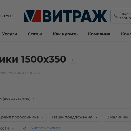
Заказ
 - 17:00
звон
Услуги
Статьи
Как купить
Компания
Кон
ики 1500x350
65
одоконники 1500x350
и (возрастание)
Бренд подоконника
Наши предложения
В наличии
ости
Очистить фильтр