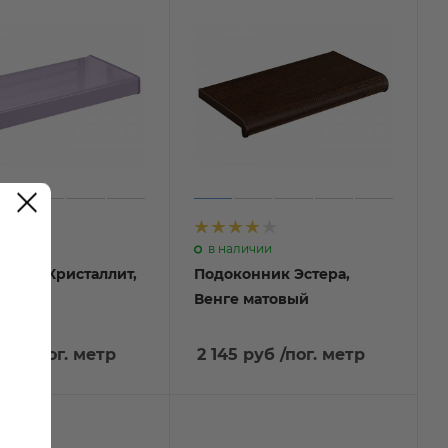
каз
в наличии
нник Кристаллит,
Подоконник Эстера,
Венге матовый
руб
/пог. метр
2 145 руб
/пог. метр