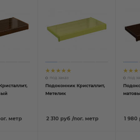
под заказ
под за
Кристаллит,
Подоконник Кристаллит,
Подоко
ый
Метелик
матовы
пог. метр
2 310 руб
/пог. метр
1 980