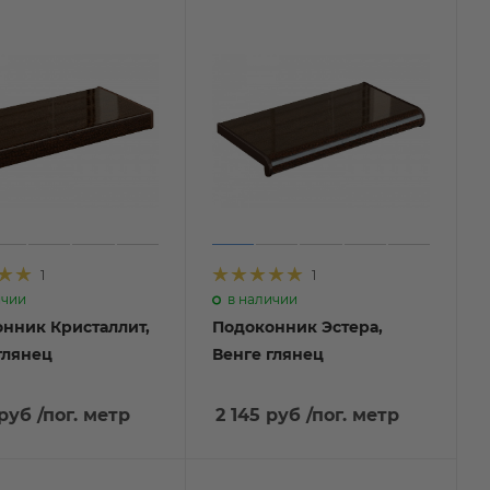
1
1
ичии
в наличии
нник Кристаллит,
Подоконник Эстера,
глянец
Венге глянец
 руб
/пог. метр
2 145 руб
/пог. метр