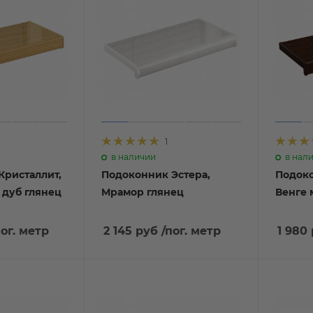
1
в наличии
в нал
Кристаллит,
Подоконник Эстера,
Подоко
 дуб глянец
Мрамор глянец
Венге 
пог. метр
2 145 руб
/пог. метр
1 980