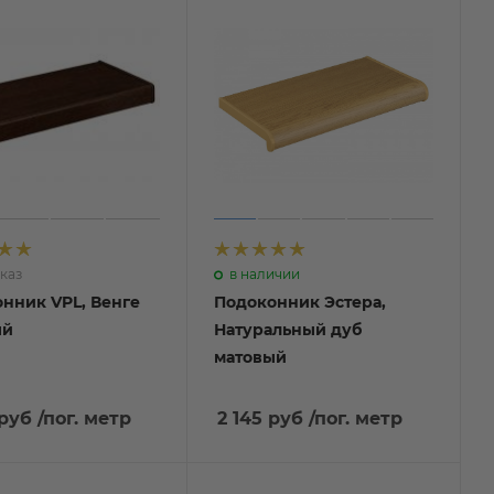
каз
в наличии
нник VPL, Венге
Подоконник Эстера,
й
Натуральный дуб
матовый
 руб
/пог. метр
2 145 руб
/пог. метр