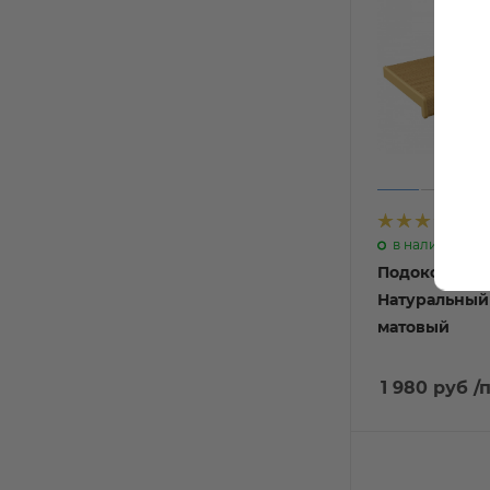
7
в наличии
Подоконник 
Натуральный
матовый
1 980 руб
/