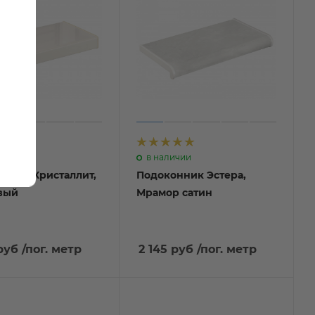
ичии
в наличии
нник Кристаллит,
Подоконник Эстера,
ый
Мрамор сатин
руб
/пог. метр
2 145 руб
/пог. метр