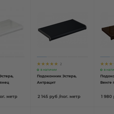
2
в наличии
в нал
Эстера,
Подоконник Эстера,
Подоко
лянец
Антрацит
Венге 
ог. метр
2 145 руб
/пог. метр
1 980