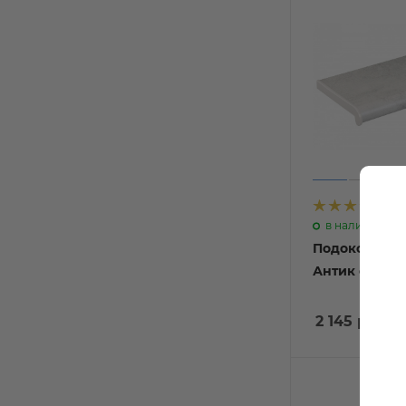
2
в наличии
Подоконник 
Антик серый
2 145 руб
/п