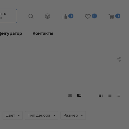
ать
0
0
0
ок
фигуратор
Контакты
Цвет
Тип декора
Размер