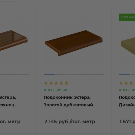
Новинк
в наличии
в нал
Эстера,
Подоконник Эстера,
Подок
 глянец
Золотой дуб матовый
Дизайн
ог. метр
2 145 руб
/пог. метр
1 571 