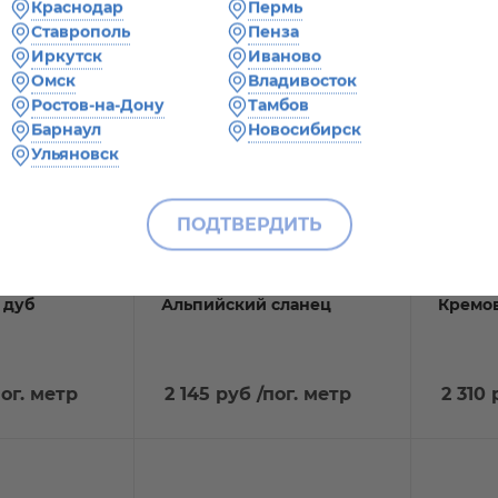
Краснодар
Пермь
Ставрополь
Пенза
Иркутск
Иваново
Омск
Владивосток
Ростов-на-Дону
Тамбов
Барнаул
Новосибирск
Ульяновск
ПОДТВЕРДИТЬ
2
в наличии
в нал
Кристаллит,
Подоконник Эстера,
Подоко
 дуб
Альпийский сланец
Кремов
пог. метр
2 145 руб
/пог. метр
2 310 